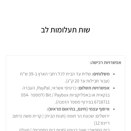
שות תעלומות לב
אפשרויות רכישה:
משלוחים:
שליח עד הבית לכל רחבי הארץ ב-39 ש"ח
(עבור חבילות עד 20 ק"ג).
אפשרויות תשלום:
כרטיסי אשראי, PayPal, העברה
בנקאית או באפליקציות Bit / Paybox (למספר 054-
6718711 בצירוף מספר הזמנה).
איסוף עצמי (חינם, בתיאום מראש):
ירושלים: שכונת הר חומה (חנות הבית) | קרית משה (רחוב
ריינס 12)
בית הספארי: שער בנימין (חנות בית הספרים) | מעלה