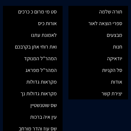
תורה שלמה
סט מי מרום כ כרכים
ספרי הוצאה לאור
אורות כיס
מבצעים
לאמונת עתנו
חנות
ואת רוחי אתן בקרבכם
יודאיקה
המהר"ל המנוקד
סל הקניות
המהר"ל מפראג
אודות
מקראות גדולות
יצירת קשר
מקראות גדולות נך
שס שוטנשטיין
עין איה ברכות
שס עוז והדר מורחב