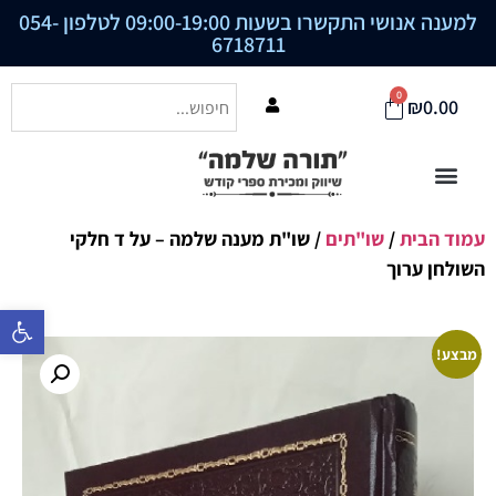
למענה אנושי התקשרו בשעות 09:00-19:00 לטלפון
054-
6718711
0
₪
0.00
עמוד הבית
/
שו"תים
/ שו"ת מענה שלמה – על ד חלקי
השולחן ערוך
פתח סרגל נ
מבצע!