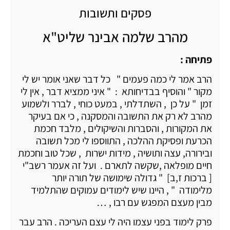
פסקים ותשובות
מהרב שלמה אבינר שליט"א
פתיחה :
הרב אמר לי כמה פעמים " כל דבר שאני אומר יש לי
מקור " והוסיף בבדיחותא : " איני ממציא דבר , אין לי
זמן " על כן , השתדלתי , במעט כוחי , לברר ולשמוע
מהרב לא רק את התשובה והמסקנה , כי אם בעיקר
את המקורות , והסברות והשיקולים , מלבד חכמת
הכרעת ופסיקת ההלכה , התווספו לי מכל תשובה
ובירורה, עצה ותושיה , מידות ישרות , שכל טוב וחכמת
חיים מופלאה ,שקשה לתארם . ועל זה אעמר רשב"י
[ ברכות ז,ב] " גדולה שימושה של תורה יותר
מלימודה " , היינו שיש לימודים עמוקים שהתלמיד
מבין מעצם המפגש עם רבו , …
פרק לימוד בפני עצמו היה לי עצם העריכה . הרב עבר