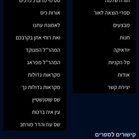
תורה שלמה
סט מי מרום כ כרכים
ספרי הוצאה לאור
אורות כיס
מבצעים
לאמונת עתנו
חנות
ואת רוחי אתן בקרבכם
יודאיקה
המהר"ל המנוקד
סל הקניות
המהר"ל מפראג
אודות
מקראות גדולות
יצירת קשר
מקראות גדולות נך
שס שוטנשטיין
עין איה ברכות
שס עוז והדר מורחב
קישורים לספרים