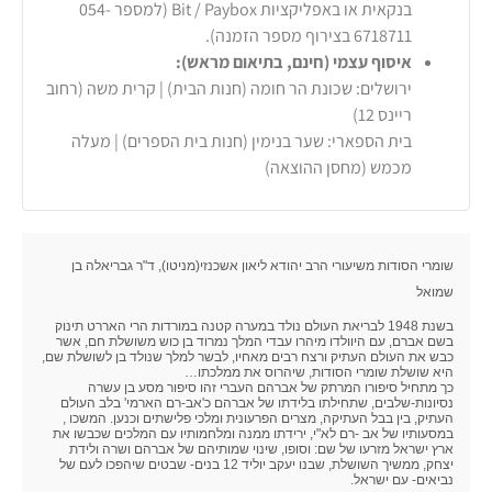
בנקאית או באפליקציות Bit / Paybox (למספר 054-
6718711 בצירוף מספר הזמנה).
איסוף עצמי (חינם, בתיאום מראש):
ירושלים: שכונת הר חומה (חנות הבית) | קרית משה (רחוב
ריינס 12)
בית הספארי: שער בנימין (חנות בית הספרים) | מעלה
מכמש (מחסן ההוצאה)
שומרי הסודות משיעורי הרב יהודא ליאון אשכנזי(מניטו), ד"ר גבריאלה בן
שמואל
בשנת 1948 לבריאת העולם נולד במערה קטנה במורדות הרי האררט תינוק
בשם אברם, עם היוולדו מיהרו עבדי המלך נמרוד בן כוש משושלת חם, אשר
כבש את העולם העתיק ורצח רבים מאחיו, לבשר למלך שנולד בן לשושלת שם,
היא שושלת שומרי הסודות, שיהרוס את ממלכתו…
כך מתחיל סיפורו המרתק של אברהם העברי זהו סיפור מסע בן עשרה
נסיונות-שלבים, שתחילתו בלידתו של אברהם כ'אב-רם הארמי' בלב העולם
העתיק, בין בבל העתיקה, מצרים הפרעונית ומלכי פלישתים וכנען. המשכו ,
במסעותיו של אב -רם לא"י, ירידתו ממנה ומלחמותיו עם המלכים שכבשו את
ארץ ישראל מזרעו של שם: וסופו, שינוי שמותיהם של אברהם ושרה ולידת
יצחק, ממשיך השושלת, שבנו יעקב יוליד 12 בנים- שבטים שיהפכו לעם של
נביאים- עם ישראל.