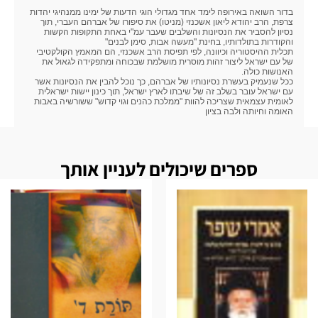
בדור השואה באירופה לימד אחד מגדולי הוגי הדעות של ימינו ממנהיגי יהדות
צרפת, הרב יהודא ליאון אשכנזי (מניטו) את סיפורו של אברהם העברי, תוך
נסיון להסביר את הנסיונות והשלבים שעבר עמ"י באחת התקופות הקשות
והקודרות בתולדותיו, בחינת "מעשה אבות, סימן לבנים"
תכלית ההיסטוריה וכיוונה, לפי תפיסת הרב אשכנזי, הם המאמץ הקולקטיבי
של עם ישראל ליצור זהות מוסרית מושלמת שבכוחה ומתפקידה לגאול את
האנושות כולה.
ככל שנעמיק בעשרת נסיונותיו של אברהם, כך נוכל להבין את הנסיונות אשר
עם ישראל עובר בשלב זה של שיבתו לארץ ישראל, תוך כינון יישות ישראלית
לאומית עצמאית שצריכה להוות "ממלכת כהנים וגוי קדוש" ששורשיה באבות
האומה וחיותה ולבה בציון
ספרים שיכולים לעניין אותך