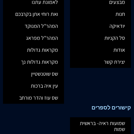
מבצעים
לאמונת עתנו
חנות
ואת רוחי אתן בקרבכם
יודאיקה
המהר"ל המנוקד
סל הקניות
המהר"ל מפראג
אודות
מקראות גדולות
יצירת קשר
מקראות גדולות נך
שס שוטנשטיין
עין איה ברכות
שס עוז והדר מורחב
קישורים לספרים
שמועות ראיה- בראשית
שמות