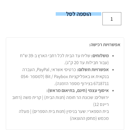
הוספה לסל
אפשרויות רכישה:
משלוחים:
שליח עד הבית לכל רחבי הארץ ב-39 ש"ח
(עבור חבילות עד 20 ק"ג).
אפשרויות תשלום:
כרטיסי אשראי, PayPal, העברה
בנקאית או באפליקציות Bit / Paybox (למספר 054-
6718711 בצירוף מספר הזמנה).
איסוף עצמי (חינם, בתיאום מראש):
ירושלים: שכונת הר חומה (חנות הבית) | קרית משה (רחוב
ריינס 12)
בית הספארי: שער בנימין (חנות בית הספרים) | מעלה
מכמש (מחסן ההוצאה)