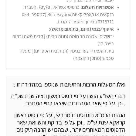
אפשרויות תשלום:
כרטיסי אשראי, PayPal, העברה
בנקאית או באפליקציות Bit / Paybox (למספר 054-
6718711 בצירוף מספר הזמנה).
איסוף עצמי (חינם, בתיאום מראש):
ירושלים: שכונת הר חומה (חנות הבית) | קרית משה (רחוב
ריינס 12)
בית הספארי: שער בנימין (חנות בית הספרים) | מעלה
מכמש (מחסן ההוצאה)
ואלו המעלות הרבות והחשובות שנוספו במהדורה זו :
דברי השו"ע הושוו על פי דפוס ראשון ונציה שנת שכ"ה
. וכן על פי שאר המהדורות שיצאו בחיי המחבר .
הגהות הרמ"א הוגו וסודרו מחדש , על פי דפוס ראשון
קראקא שנת ש"מ , וכן על פי בדיקת והשוואת שאר
הדפוסים המאוחרים יותר , שבהם יש הרבה תיקונים