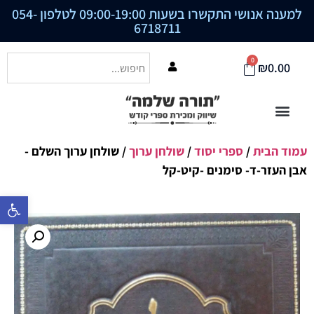
למענה אנושי התקשרו בשעות 09:00-19:00 לטלפון
054-
6718711
0
₪
0.00
עמוד הבית
/
ספרי יסוד
/
שולחן ערוך
/ שולחן ערוך השלם -
אבן העזר-ד- סימנים -קיט-קל
פתח סרגל נ