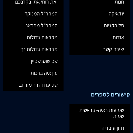
חנות
ואת רוחי אתן בקרבכם
יודאיקה
המהר"ל המנוקד
סל הקניות
המהר"ל מפראג
אודות
מקראות גדולות
יצירת קשר
מקראות גדולות נך
שס שוטנשטיין
עין איה ברכות
שס עוז והדר מורחב
קישורים לספרים
שמועות ראיה- בראשית
שמות
חזון עובדיה