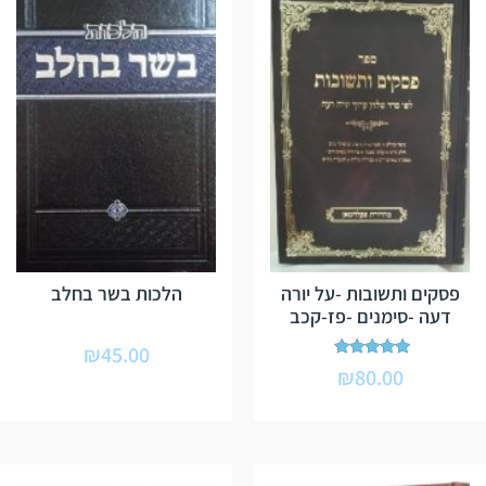
פסקים ותשובות -על יורה
הלכות בשר בחלב
דעה -סימנים -פז-קכב
₪
45.00
דורג
₪
80.00
5.00
מתוך 5