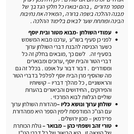
מספר מדורים , בהם יבוארו כל חלקי הנדבך של
מבנה ההלכה בשפה ברורה , המאירה את נתיבות
הבינה ופותחת שער לבאים בלימוד ההלכה .
עמודי השולחן -מבוא מטור ובית יוסף
לפני כן סעיף בשו"ע ,ערכנו מבוא המשמש
כשער הכניסה להבנת דברי השולחן ערוך
בסעיף זה. לשם כך ,מובאים בחלק זה כל
דברי הטור והבית יוסף ,ערוכים ומבוארים
ומסודרים . דבור דבור על אופנו . בכלל זה גם
מה שהוסיף מרן הבית יוסף לפלפל בדברי הטור
והראשוניים , כל מהלך דבריו – קושיותיו
והפירוקים , החידושים והביאורים בהערות
שוליים הנלוות לבוא המרכזי .
שולחן ערוך ונושא כליו –
מהדורת השולחן ערוך
עם הנו"כ המודפסת לימין הספר היא ממהדורת
פרידמאן – מכון ירושלים .
טורי זהב ושפתי כהן – מבואר –
גולת הכותרת
של הוצאה זו , היא הביאור של כל דברי הט"ז