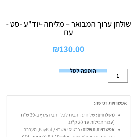
שולחן ערוך המבואר – מליחה -יוד"ע -סט -
עח
₪
130.00
הוספה לסל
אפשרויות רכישה:
משלוחים:
שליח עד הבית לכל רחבי הארץ ב-39 ש"ח
(עבור חבילות עד 20 ק"ג).
אפשרויות תשלום:
כרטיסי אשראי, PayPal, העברה
בנקאית או באפליקציות Bit / Paybox (למספר 054-