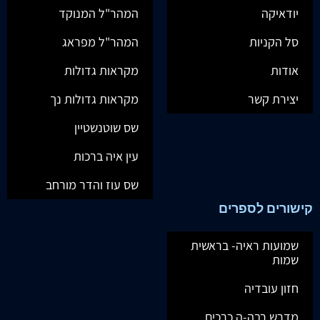
יודאיקה
המהר"ל המנוקד
סל הקניות
המהר"ל מפראג
אודות
מקראות גדולות
יצירת קשר
מקראות גדולות נך
שס שוטנשטיין
עין איה ברכות
שס עוז והדר מורחב
קישורים לספרים
שמועות ראיה- בראשית
שמות
חזון עובדיה
מדרש רבה-ה כרכים