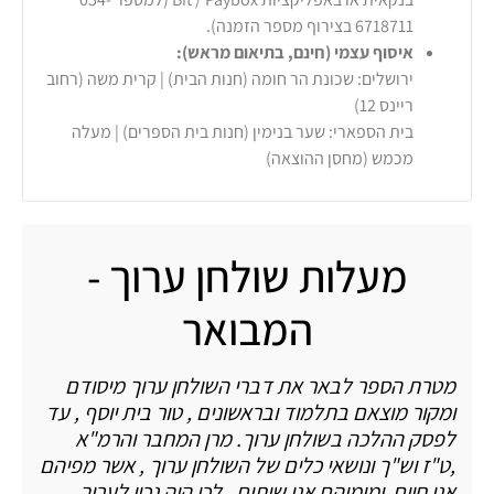
6718711 בצירוף מספר הזמנה).
איסוף עצמי (חינם, בתיאום מראש):
ירושלים: שכונת הר חומה (חנות הבית) | קרית משה (רחוב
ריינס 12)
בית הספארי: שער בנימין (חנות בית הספרים) | מעלה
מכמש (מחסן ההוצאה)
מעלות שולחן ערוך -
המבואר
מטרת הספר לבאר את דברי השולחן ערוך מיסודם
ומקור מוצאם בתלמוד ובראשונים , טור בית יוסף , עד
לפסק ההלכה בשולחן ערוך. מרן המחבר והרמ"א
,ט"ז וש"ך ונושאי כלים של השולחן ערוך , אשר מפיהם
אנו חיים ומימיהם אנו שותים . לכן היה נכון לערוך