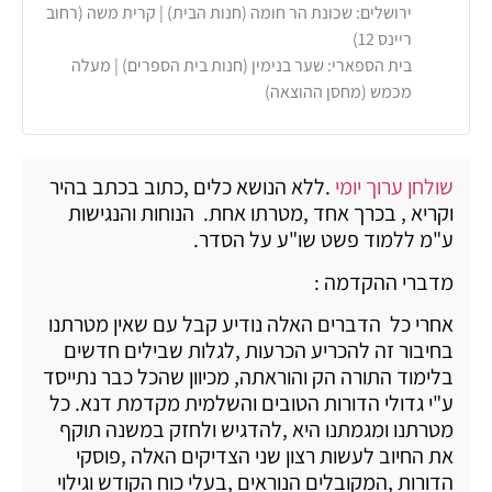
ירושלים: שכונת הר חומה (חנות הבית) | קרית משה (רחוב
ריינס 12)
בית הספארי: שער בנימין (חנות בית הספרים) | מעלה
מכמש (מחסן ההוצאה)
שולחן ערוך יומי
.ללא הנושא כלים ,כתוב בכתב בהיר
וקריא , בכרך אחד ,מטרתו אחת. הנוחות והנגישות
ע"מ ללמוד פשט שו"ע על הסדר.
מדברי ההקדמה :
אחרי כל הדברים האלה נודיע קבל עם שאין מטרתנו
בחיבור זה להכריע הכרעות ,לגלות שבילים חדשים
בלימוד התורה הק והוראתה, מכיוון שהכל כבר נתייסד
ע"י גדולי הדורות הטובים והשלמית מקדמת דנא. כל
מטרתנו ומגמתנו היא ,להדגיש ולחזק במשנה תוקף
את החיוב לעשות רצון שני הצדיקים האלה ,פוסקי
הדורות ,המקובלים הנוראים ,בעלי כוח הקודש וגילוי