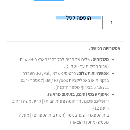
הוספה לסל
אפשרויות רכישה:
משלוחים:
שליח עד הבית לכל רחבי הארץ ב-39 ש"ח
(עבור חבילות עד 20 ק"ג).
אפשרויות תשלום:
כרטיסי אשראי, PayPal, העברה
בנקאית או באפליקציות Bit / Paybox (למספר 054-
6718711 בצירוף מספר הזמנה).
איסוף עצמי (חינם, בתיאום מראש):
ירושלים: שכונת הר חומה (חנות הבית) | קרית משה (רחוב
ריינס 12)
בית הספארי: שער בנימין (חנות בית הספרים) | מעלה
מכמש (מחסן ההוצאה)