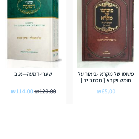
פשוטו של מקרא -ביאור על
שערי-דמעה—א,ב
חומש ויקרא [ מכתב יד ]
₪
114.00
₪
120.00
₪
65.00