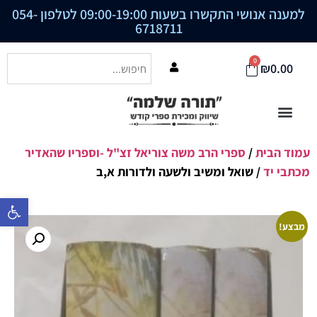
למענה אנושי התקשרו בשעות 09:00-19:00 לטלפון
054-
6718711
0
₪
0.00
עמוד הבית
/
ספרי הרב משה צוריאל זצ"ל -וספריו שהאדיר
מכתבי יד
/ שואל ומשיב ולשעה ולדורות א,ב
פתח סרגל נ
מבצע!