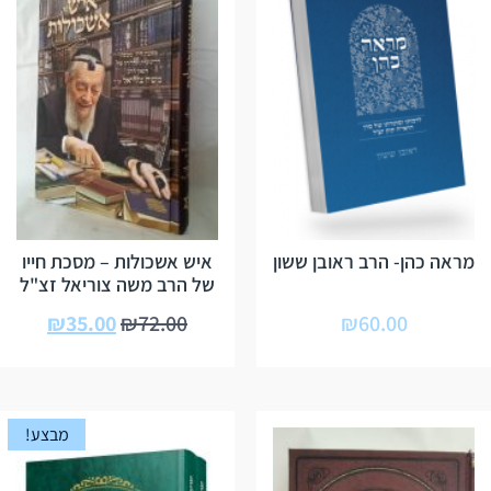
מראה כהן- הרב ראובן ששון
איש אשכולות – מסכת חייו
של הרב משה צוריאל זצ"ל
₪
35.00
₪
72.00
₪
60.00
מבצע!