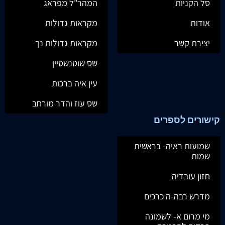
סל הקניות
המהר"ל מפראג
אודות
מקראות גדולות
יצירת קשר
מקראות גדולות נך
שס שוטנשטיין
עין איה ברכות
שס עוז והדר מורחב
קישורים לספרים
שמועות ראיה- בראשית
שמות
חזון עובדיה
מדרש רבה-ה כרכים
מי מרום א- לשמונה