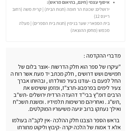
איסוף עצמי (חינם, בתיאום מראש):
ירושלים: שכונת הר חומה (חנות הבית) | קרית משה (רחוב
ריינס 12)
בית הספארי: שער בנימין (חנות בית הספרים) | מעלה
מכמש (מחסן ההוצאה)
מדברי ההקדמה :
"עיקרו של ספר הוא חלק הדרשות -אוצר בלום של
חמישים ושש דרושים , חלק מכתב יד מעת אשר רוח ה
החל לפעם בו -עודנו בעיר מוולדתו , ובהיותו אברך
צעיר לימים בפרפבוג-תרצ"ז, ומזמן ששימש את
הרבים דומ"ץ בבי"ד דהעדה הרדית ירושלים -תש"ב
,תש"ג . ואחריהם מרשימות תלמידיו . ומשנת תשכ"ח
ואילך נעתקו ברוב יגיעה משיעוריו המוקלטים.
בראש הספר הצבנו חלק ההלכה -אין לקב"ה בעולמו
אלא ד אמות של הלכה יקרה -קיבוץ וליקוט מתורתו