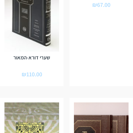
₪
67.00
שערי דורא-המאור
₪
110.00