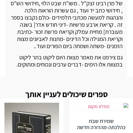
של מרן רבינו זצק"ל . משו"ת שבט הלוי ,חידושי הש"ס
, חידושי כתב יד ועוד , גם עשרות הוראות הלכה
והנהגות למעשה מכתבי תלמידים -כולם נקבצו בספר
זה . קריאת ארבע פרשיות -דיני חודש אדר[ בשנה
מעוברת] מחיית עמלק וקריאת פרשת זכור -כתיבת
וקריאת המגילה וכל הדינים -מתנות לאביונים מצות
הזמנים -משתה ושמחה ביום הפורים ועוד..
גם צירפנו את מאמר מצוות היום ליקוט בתר ליקוט
במצוות אלו הימים -דברים ערבים ונכוחים ומתוקים.
ספרים שיכולים לעניין אותך
שמירת שבת
כהלכתה-מהדורה חדשה