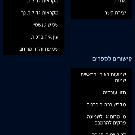
אודות
מקראות גדולות
יצירת קשר
מקראות גדולות נך
שס שוטנשטיין
עין איה ברכות
שס עוז והדר מורחב
קישורים לספרים
שמועות ראיה- בראשית
שמות
חזון עובדיה
מדרש רבה-ה כרכים
מי מרום א- לשמונה
פרקים להרמבם
לב השמים-חנוכה