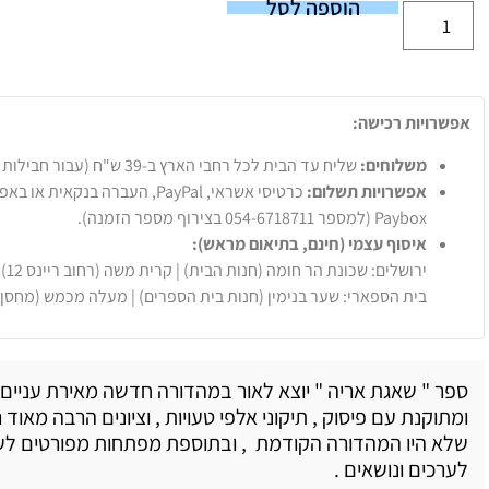
הוספה לסל
אפשרויות רכישה:
משלוחים:
שליח עד הבית לכל רחבי הארץ ב-39 ש"ח (עבור חבילות עד 20 ק"ג).
אפשרויות תשלום:
Paybox (למספר 054-6718711 בצירוף מספר הזמנה).
איסוף עצמי (חינם, בתיאום מראש):
ירושלים: שכונת הר חומה (חנות הבית) | קרית משה (רחוב ריינס 12)
בית הספארי: שער בנימין (חנות בית הספרים) | מעלה מכמש (מחסן
ספר " שאגת אריה " יוצא לאור במהדורה חדשה מאירת עניים 
ומתוקנת עם פיסוק , תיקוני אלפי טעויות , וציונים הרבה מאוד
שלא היו המהדורה הקודמת , ובתוספת מפתחות מפורטים ל
לערכים ונושאים .