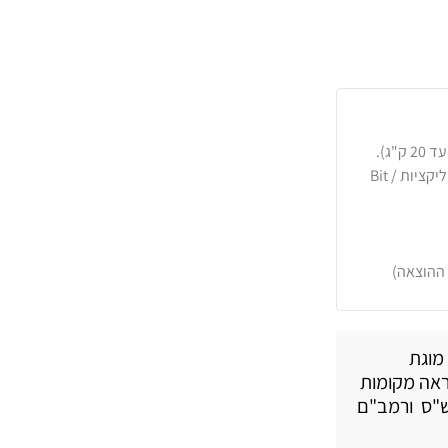
כרטיסי אשראי, PayPal, העברה בנקאית או באפליקציות Bit /
 ההוצאה)
מוגת
 ראה מקומות
ש"ס ורמב"ם