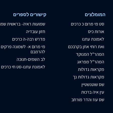
המומלצים
קישורים לספרים
סט מי מרום כ כרכים
שמועות ראיה- בראשית שמו
אורות כיס
חזון עובדיה
לאמונת עתנו
מדרש רבה-ה כרכים
ואת רוחי אתן בקרבכם
מי מרום א- לשמונה פרקים
להרמבם
המהר"ל המנוקד
לב השמים-חנוכה
המהר"ל מפראג
לאמונת עתנו-סט חי כרכים
מקראות גדולות
מקראות גדולות נך
שס שוטנשטיין
עין איה ברכות
שס עוז והדר מורחב