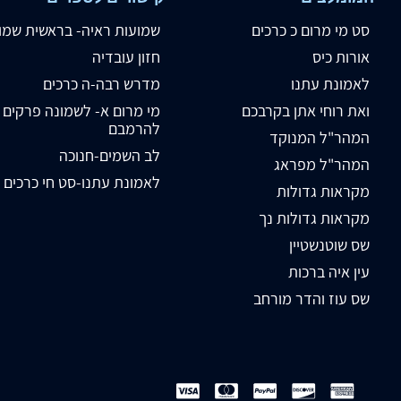
סט מי מרום כ כרכים
שמועות ראיה- בראשית שמו
אורות כיס
חזון עובדיה
לאמונת עתנו
מדרש רבה-ה כרכים
ואת רוחי אתן בקרבכם
מי מרום א- לשמונה פרקים
להרמבם
המהר"ל המנוקד
לב השמים-חנוכה
המהר"ל מפראג
לאמונת עתנו-סט חי כרכים
מקראות גדולות
מקראות גדולות נך
שס שוטנשטיין
עין איה ברכות
שס עוז והדר מורחב