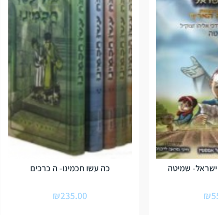
ישראל- שמיטה
כה עשו חכמינו- ה כרכים
₪
235.00
₪
5