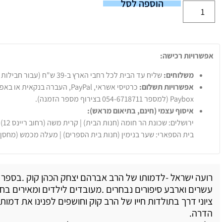
הוספה לסל
אפשרויות רכישה:
משלוחים:
שליח עד הבית לכל רחבי הארץ ב-39 ש"ח (עבור חבילות עד 20 ק"ג).
אפשרויות תשלום:
Paybox (למספר 054-6718711 בצירוף מספר הזמנה).
איסוף עצמי (חינם, בתיאום מראש):
ירושלים: שכונת הר חומה (חנות הבית) | קרית משה (רחוב ריינס 12)
בית הספארי: שער בנימין (חנות בית הספרים) | מעלה מכמש (מחסן
רועה ישראל -לדמותו של הרב אברהם יצחק הכהן קוק .בספר 
עשרים וארבע סיפורים נבחרים .מעובדים לילדים ומאירים בחן
ציוני דרך בתולדות חייו של הרב קוק וחושפים לפנינו את דמות
הדרה.