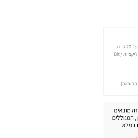
כרטיסי אשראי, PayPal, העברה בנקאית או באפליקציות Bit /
 ההוצאה)
זה מובאים
, המגוללים
ו במלא