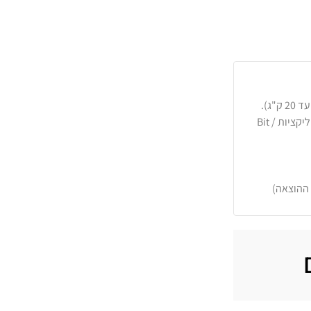
כרטיסי אשראי, PayPal, העברה בנקאית או באפליקציות Bit /
 ההוצאה)