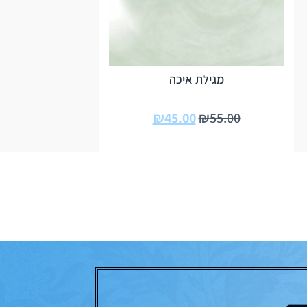
מגילת איכה
₪
45.00
₪
55.00