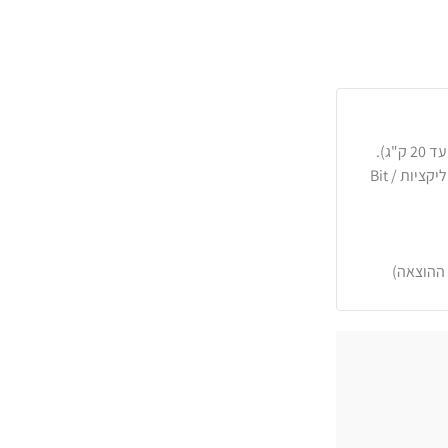
כרטיסי אשראי, PayPal, העברה בנקאית או באפליקציות Bit /
 ההוצאה)