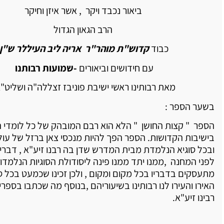
ביאור נכבד ויקר , אשר איזן וחיקר
הרב הגאון הגדול
כבוד
קדוש"ת מוהר"ר אריה ליב העיללר ש"ן
עם חידושים וביאורים
-שמועות רבותנו
מאת רבותינו ראשי ישיבת פוניבז זצללה"ה ושליט"א
בשער הספר :
הספר " קצות החושן " הלא הוא רבם המובהק של כל לומדי 
בישיבות הקדושות. הספר הפך להיות מנכסי צאן ברזל של עול
ובכל סוגיא הנלמדת מבית המדרש שדן בה רבנו זיע"א , דבריו
לפני המחנה ,ממנו יתד ממנו פינה ליסודולת הסוגיות הנלמדות 
מתעסקים בדבריו בכל מקום ומקום , ולכן זכינו שכמעט בכל סי
האירו והעירו לנו רבותינו בשיעוריהם ,בנוסף מה שכתבו בספר
רבינו זיע"א.