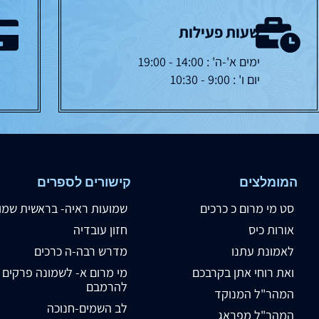
שעות פעילות
ימים א'-ה' : 14:00 - 19:00
יום ו' : 9:00 - 10:30
המומלצים
קישורים לספרים
סט מי מרום כ כרכים
שמועות ראיה- בראשית שמו
אורות כיס
חזון עובדיה
לאמונת עתנו
מדרש רבה-ה כרכים
ואת רוחי אתן בקרבכם
מי מרום א- לשמונה פרקים
להרמבם
המהר"ל המנוקד
לב השמים-חנוכה
המהר"ל מפראג