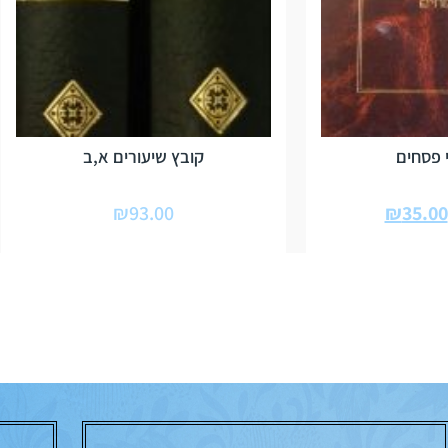
 פסחים
קובץ שיעורים א,ב
₪
93.00
₪
35.00