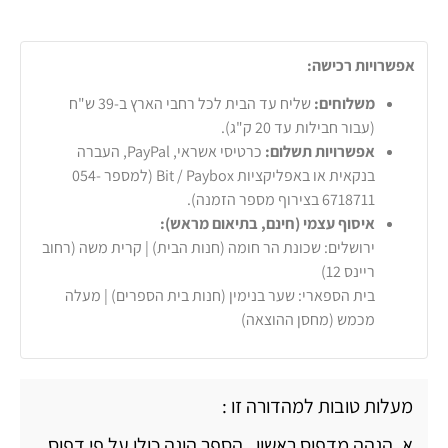
אפשרויות רכישה:
משלוחים:
שליח עד הבית לכל רחבי הארץ ב-39 ש"ח
(עבור חבילות עד 20 ק"ג).
אפשרויות תשלום:
כרטיסי אשראי, PayPal, העברה
בנקאית או באפליקציות Bit / Paybox (למספר 054-
6718711 בצירוף מספר הזמנה).
איסוף עצמי (חינם, בתיאום מראש):
ירושלים: שכונת הר חומה (חנות הבית) | קרית משה (רחוב
ריינס 12)
בית הספארי: שער בנימין (חנות בית הספרים) | מעלה
מכמש (מחסן ההוצאה)
מעלות טובות למהדורה זו :
א. הגהה מדפוס ראשון . הספר הוגה כולו על פי דפוס