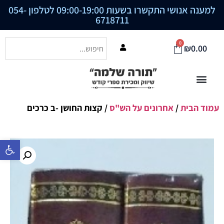
למענה אנושי התקשרו בשעות 09:00-19:00 לטלפון
054-
6718711
0
₪
0.00
עמוד הבית
/
אחרונים על הש"ס
/ קצות החושן -ב כרכים
פתח סרגל נ