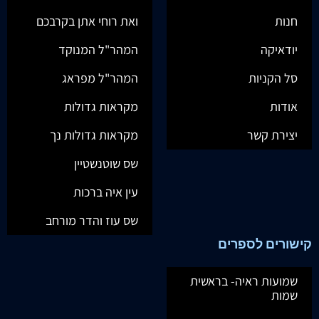
חנות
ואת רוחי אתן בקרבכם
יודאיקה
המהר"ל המנוקד
סל הקניות
המהר"ל מפראג
אודות
מקראות גדולות
יצירת קשר
מקראות גדולות נך
שס שוטנשטיין
עין איה ברכות
שס עוז והדר מורחב
קישורים לספרים
שמועות ראיה- בראשית
שמות