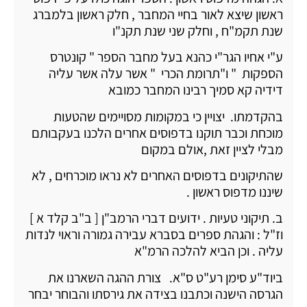
ראשון שיצא לאור בחיי המחבר , חלק ראשון בלמברג
שנת תקמ"ח , וחלק שני שנת תקנ"ו
ע"י אחיו הגר"י כהנא בעל מחבר הספר " קונטרס
הספקות " ו"תרומת הכרי " אשר עלה אשר עליה
דידיה קא סמיך רבינו המחבר כמובא
בהקדמתו. יצויין כי במקומות מסויימים שהטעות
מוכחת וכבר תוקנו בדפוסים אחרים הלכנו בעקבותם
מבלי לציין זאת ,אולם במקום
שהתיקונים בדפוסים האחרים לא נראו מוכרחים , לא
שיננו מדפוס ראשון .
ב. תיקוני טעיות . ידועים דברי הרמב"ן [ ב"ב קלד א ]
וז"ל : והגהת ספרים בסברא עבירה גמורה וראוי לנדות
עליה . וכן הביא להלכה הרמ"א
ביוד"ע סימן רע"ט ס"א. צורת ההגה השארנו את
הגרסה הישנה וכתבנו בצידה את גירסתו והבוחר יבחר