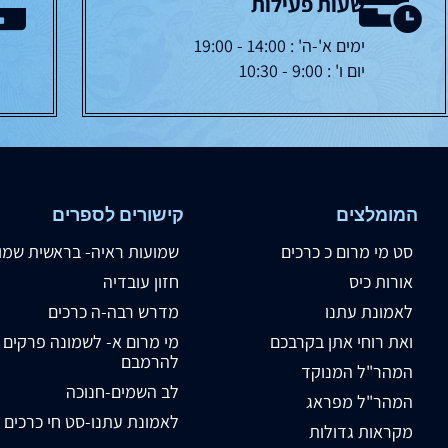
שעות פעילות
ימים א'-ה' : 14:00 - 19:00
יום ו' : 9:00 - 10:30
המומלצים
קישורים לספרים
סט מי מרום כ כרכים
שמועות ראיה- בראשית שמו
אורות כיס
חזון עובדיה
לאמונת עתנו
מדרש רבה-ה כרכים
ואת רוחי אתן בקרבכם
מי מרום א- לשמונה פרקים
להרמבם
המהר"ל המנוקד
לב השמים-חנוכה
המהר"ל מפראג
לאמונת עתנו-סט חי כרכים
מקראות גדולות