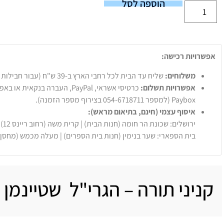
הוספה לסל
אפשרויות רכישה:
משלוחים:
שליח עד הבית לכל רחבי הארץ ב-39 ש"ח (עבור חבילות עד 20 ק"ג).
אפשרויות תשלום:
Paybox (למספר 054-6718711 בצירוף מספר הזמנה).
איסוף עצמי (חינם, בתיאום מראש):
ירושלים: שכונת הר חומה (חנות הבית) | קרית משה (רחוב ריינס 12)
בית הספארי: שער בנימין (חנות בית הספרים) | מעלה מכמש (מחסן
קניני תורה – הגרי"ל שטיינמן 