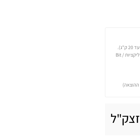
כרטיסי אשראי, PayPal, העברה בנקאית או באפליקציות Bit /
 ההוצאה)
זצק"ל