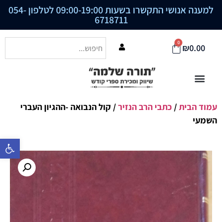
למענה אנושי התקשרו בשעות 09:00-19:00 לטלפון
054-
6718711
0
₪
0.00
עמוד הבית
/
כתבי הרב הנזיר
/ קול הנבואה -ההגיון העברי
השמעי
פתח סרגל נ