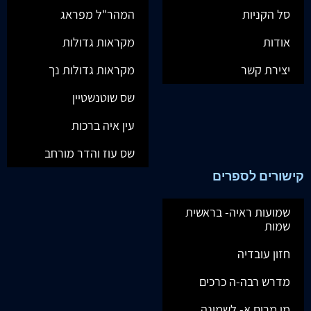
סל הקניות
המהר"ל מפראג
אודות
מקראות גדולות
יצירת קשר
מקראות גדולות נך
שס שוטנשטיין
עין איה ברכות
שס עוז והדר מורחב
קישורים לספרים
שמועות ראיה- בראשית
שמות
חזון עובדיה
מדרש רבה-ה כרכים
מי מרום א- לשמונה