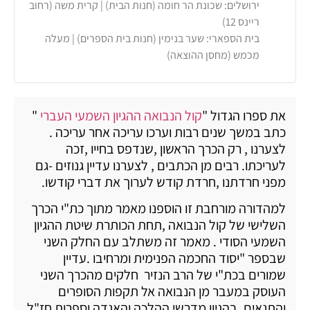
ירושלים: שכונת הר חומה (חנות הבית) | קרית משה (רחוב
ריינס 12)
בית הספארי: שער בנימין (חנות בית הספרים) | מעלה
מכמש (מחסן ההוצאה)
את ספרו הגדול "
קול הנבואה ההגיון השמעי העברי
"
כתב במשך שנים רבות וערכו עריכה אחר עריכה .
לצערנו , רק הכרך הראשון ,שנדפס בחייו ,זכה
לעריכתו. רבים מן הכתבים , לצערנו עדיין גנוזים -גם
מפני חרדתנו ,חרדת קודש לערוך את דברי קודשו.
למהדורה מורחבת זו הוספנו מאמר מתוך כת"י הכרך
השלישי של קול הנבואה ,תחת הכותרת שיטת ההגיון
השמעי הסודי . מאמר זה משתלב עם החלק השני
שבספר "יסוד החכמה הפנימית ומרחיבו .עדיין
שמורים בכת"י של הרב הנזיר חלקים מהכרך השני
העוסק במעבר מן הנבואה אל תקפות הסופרים
והתנאים .בהגיון מדרשי ההלכה והאגדה וספרות חז"ל