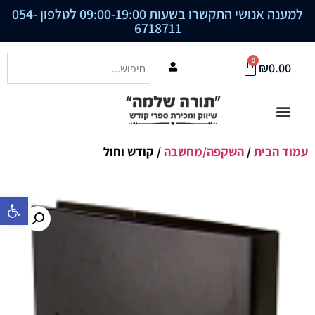
למענה אנושי התקשרו בשעות 09:00-19:00 לטלפון
054-
6718711
0
₪
0.00
עמוד הבית
/
השקפה/מחשבה
/ קודש וחול
פתח סרגל נ