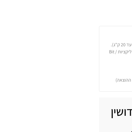
כרטיסי אשראי, PayPal, העברה בנקאית או באפליקציות Bit /
 ההוצאה)
ושין