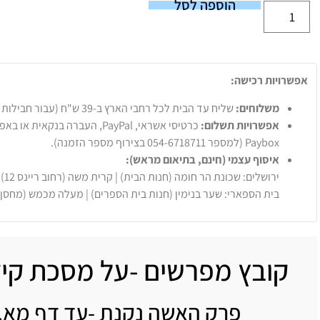
הוספה לסל
אפשרויות רכישה:
משלוחים:
שליח עד הבית לכל רחבי הארץ ב-39 ש"ח (עבור חבילות עד 20 ק"ג).
אפשרויות תשלום:
Paybox (למספר 054-6718711 בצירוף מספר הזמנה).
איסוף עצמי (חינם, בתיאום מראש):
ירושלים: שכונת הר חומה (חנות הבית) | קרית משה (רחוב ריינס 12)
בית הספארי: שער בנימין (חנות בית הספרים) | מעלה מכמש (מחסן
קובץ מפרשים -על מסכת קיד
פרק האשה נקנת -עד דף מא.