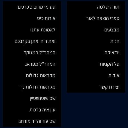
תורה שלמה
סט מי מרום כ כרכים
ספרי הוצאה לאור
אורות כיס
מבצעים
לאמונת עתנו
חנות
ואת רוחי אתן בקרבכם
יודאיקה
המהר"ל המנוקד
סל הקניות
המהר"ל מפראג
אודות
מקראות גדולות
יצירת קשר
מקראות גדולות נך
שס שוטנשטיין
עין איה ברכות
שס עוז והדר מורחב