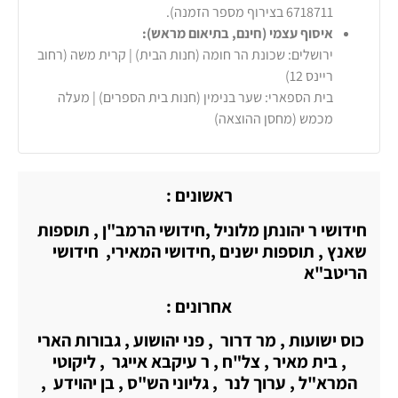
6718711 בצירוף מספר הזמנה).
איסוף עצמי (חינם, בתיאום מראש):
ירושלים: שכונת הר חומה (חנות הבית) | קרית משה (רחוב
ריינס 12)
בית הספארי: שער בנימין (חנות בית הספרים) | מעלה
מכמש (מחסן ההוצאה)
ראשונים :
חידושי ר יהונתן מלוניל ,חידושי הרמב"ן , תוספות
שאנץ , תוספות ישנים ,חידושי המאירי, חידושי
הריטב"א
אחרונים :
כוס ישועות , מר דרור , פני יהושוע , גבורות הארי
, בית מאיר , צל"ח , ר עיקבא אייגר , ליקוטי
המרא"ל , ערוך לנר , גליוני הש"ס , בן יהוידע ,