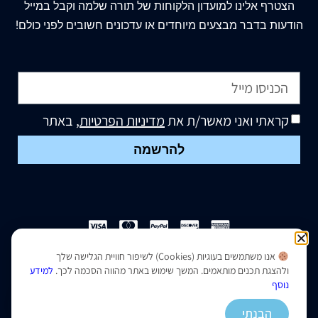
הצטרף
אלינו
למועדון הלקוחות של תורה שלמה וקבל במייל
הודעות בדבר מבצעים מיוחדים או עדכונים חשובים לפני כולם!
קראתי ואני מאשר/ת את
מדיניות הפרטיות
, באתר
להרשמה
אנו משתמשים בעוגיות (Cookies) לשיפור חוויית הגלישה שלך
הצהרת נגישות
|
מדיניות פרטיות
ולהצגת תכנים מותאמים. המשך שימוש באתר מהווה הסכמה לכך.
למידע
נוסף
נבנה ועוצב על ידי –
סמארט סייטס
הבנתי