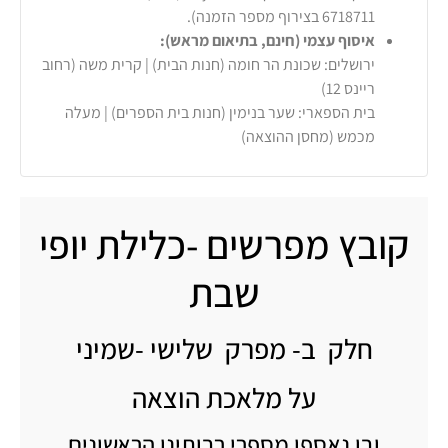
6718711 בצירוף מספר הזמנה).
איסוף עצמי (חינם, בתיאום מראש):
ירושלים: שכונת הר חומה (חנות הבית) | קרית משה (רחוב
ריינס 12)
בית הספארי: שער בנימין (חנות בית הספרים) | מעלה
מכמש (מחסן ההוצאה)
קובץ מפרשים -כלילת יופי
שבת
חלק ב- מפרק שלישי -שמיני
על מלאכת הוצאה
ובו נאספו מספרי רבותינו הראשונים