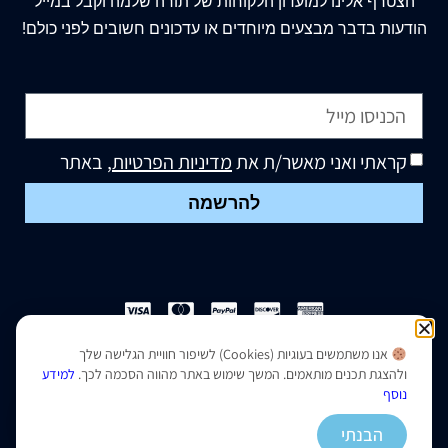
הצטרף
אלינו
למועדון הלקוחות של תורה שלמה וקבל במייל
הודעות בדבר מבצעים מיוחדים או עדכונים חשובים לפני כולם!
קראתי ואני מאשר/ת את
מדיניות הפרטיות
, באתר
להרשמה
אנו משתמשים בעוגיות (Cookies) לשיפור חוויית הגלישה שלך
הצהרת נגישות
|
מדיניות פרטיות
ולהצגת תכנים מותאמים. המשך שימוש באתר מהווה הסכמה לכך.
למידע
נוסף
נבנה ועוצב על ידי –
סמארט סייטס
הבנתי