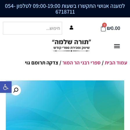
למענה אנושי התקשרו בשעות 09:00-19:00 לטלפון
054-
6718711
0
₪
0.00
עמוד הבית
/
ספרי רבני הר המור
/ צדקה תרומם גוי
פתח סרגל נ