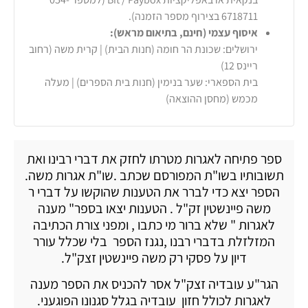
6718711 בצירוף מספר הזמנה).
איסוף עצמי (חינם, בתיאום מראש):
ירושלים: שכונת הר חומה (חנות הבית) | קרית משה (רחוב
ריינס 12)
בית הספארי: שער בנימין (חנות בית הספרים) | מעלה
מכמש (מחסן ההוצאה)
ספר פתיחה לאגרות מטרתו לחזק את דברי רבינו ואת
תשובותיו בשו"ת המפורסם שכתב .שו"ת אגרות משה.
הספר יצא כדי לברר את הטענות שהוקשו על דברי ר
משה פיינשטין זק"ל . הטענות יצאו בספר" מענה
לאגרות " שלא ברור מי כתבו , ומפני צורת הכתיבה
המזלזלת בדברי רבנו ,נגנז הספר בלי שכלל עורר
דיון על פסקי רק משה פיינשטין זצק"ל.
הגר"ע עובדיה זצק"ל אסר להכניס את הספר מענה
לאגרות לכולל חזון עובדיה בגלל סגנונו הפוגעני.