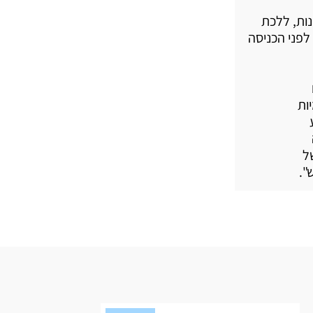
ות, ללכת
לפני הכניסה
ות
ל
".