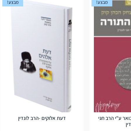
מבצע!
מבצע!
אר ע"י הרב חגי
דעת אלוקים -הרב לונדין
ין