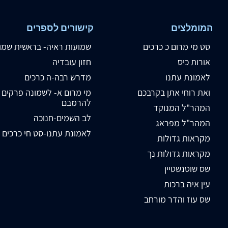
המומלצים
קישורים לספרים
סט מי מרום כ כרכים
שמועות ראיה- בראשית שמו
אורות כיס
חזון עובדיה
לאמונת עתנו
מדרש רבה-ה כרכים
ואת רוחי אתן בקרבכם
מי מרום א- לשמונה פרקים
להרמבם
המהר"ל המנוקד
לב השמים-חנוכה
המהר"ל מפראג
לאמונת עתנו-סט חי כרכים
מקראות גדולות
מקראות גדולות נך
שס שוטנשטיין
עין איה ברכות
שס עוז והדר מורחב