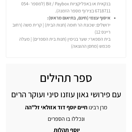
בנקאית או באפליקציות Bit / Paybox (למספר 054-
6718711 בצירוף מספר הזמנה).
איסוף עצמי (חינם, בתיאום מראש):
ירושלים: שכונת הר חומה (חנות הבית) | קרית משה (רחוב
ריינס 12)
בית הספארי: שער בנימין (חנות בית הספרים) | מעלה
מכמש (מחסן ההוצאה)
ספר תהילים
עם פירושי גאון עוזנו סיני ועוקר הרים
מרן רבינו
חיים יוסף דוד אזולאי זל"הה
ונכללו בו הספרים
יוסף תהלות