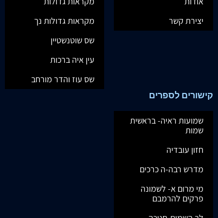
אודות
מקראות גדולות
יצירת קשר
מקראות גדולות נך
שס שוטנשטיין
עין איה ברכות
שס עוז והדר מורחב
קישורים לספרים
שמועות ראיה- בראשית
שמות
חזון עובדיה
מדרש רבה-ה כרכים
מי מרום א- לשמונה
פרקים להרמבם
לב השמים-חנוכה