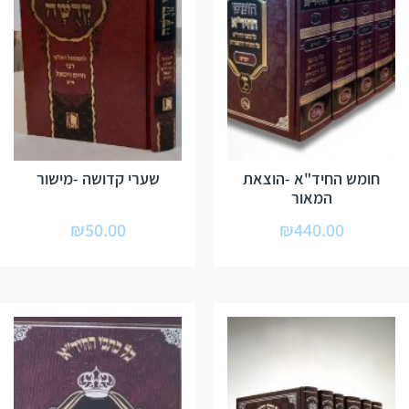
חומש החיד"א -הוצאת
שערי קדושה -מישור
המאור
₪
50.00
₪
440.00