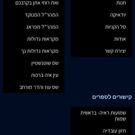
חנות
ואת רוחי אתן בקרבכם
יודאיקה
המהר"ל המנוקד
סל הקניות
המהר"ל מפראג
אודות
מקראות גדולות
יצירת קשר
מקראות גדולות נך
שס שוטנשטיין
עין איה ברכות
שס עוז והדר מורחב
קישורים לספרים
שמועות ראיה- בראשית
שמות
חזון עובדיה