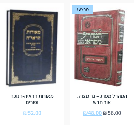
מבצע!
המהרל מפרג – נר מצוה.
מאורות הראיה-חנוכה
אור חדש
ופורים
₪
52.00
₪
48.00
₪
56.00