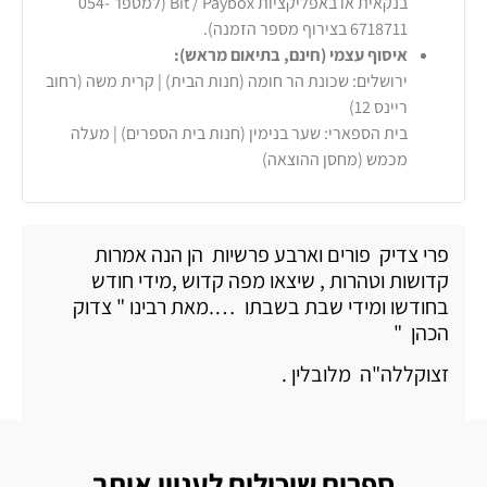
בנקאית או באפליקציות Bit / Paybox (למספר 054-
6718711 בצירוף מספר הזמנה).
איסוף עצמי (חינם, בתיאום מראש):
ירושלים: שכונת הר חומה (חנות הבית) | קרית משה (רחוב
ריינס 12)
בית הספארי: שער בנימין (חנות בית הספרים) | מעלה
מכמש (מחסן ההוצאה)
פרי צדיק פורים וארבע פרשיות הן הנה אמרות
קדושות וטהרות , שיצאו מפה קדוש ,מידי חודש
בחודשו ומידי שבת בשבתו ….מאת רבינו " צדוק
הכהן "
זצוקללה"ה מלובלין .
ספרים שיכולים לעניין אותך