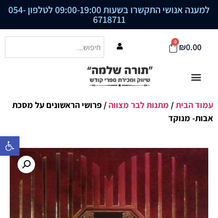
למענה אנושי התקשרו בשעות 09:00-19:00 לטלפון
054-
6718711
0
₪
0.00
עמוד הבית
/
מתנות לבר מצווה
/ פרושי הראשונים על מסכת
אבות- מנוקד
פתח סרגל נ