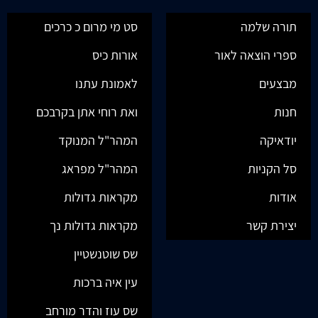
תורה שלמה
סט מי מרום כ כרכים
ספרי הוצאה לאור
אורות כיס
מבצעים
לאמונת עתנו
חנות
ואת רוחי אתן בקרבכם
יודאיקה
המהר"ל המנוקד
סל הקניות
המהר"ל מפראג
אודות
מקראות גדולות
יצירת קשר
מקראות גדולות נך
שס שוטנשטיין
עין איה ברכות
שס עוז והדר מורחב