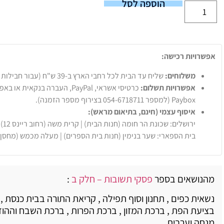
הוספה לסל
אפשרויות רכישה:
משלוחים:
שליח עד הבית לכל רחבי הארץ ב-39 ש"ח (עבור חבילות עד 20 ק"ג).
אפשרויות תשלום:
Paybox (למספר 054-6718711 בצירוף מספר הזמנה).
איסוף עצמי (חינם, בתיאום מראש):
ירושלים: שכונת הר חומה (חנות הבית) | קרית משה (רחוב ריינס 12)
בית הספארי: שער בנימין (חנות בית הספרים) | מעלה מכמש (מחסן
מהנושאים בספר
פסקי תשובות – חלק ב
:
נשאית כפים , תחנון וסוף תפילה , קריאת התורה בבית כנסת , נ
בציעת הפת , ברכת המזון , ברכת הפרות , ברכת השבח וההו
מנחה וערבית .