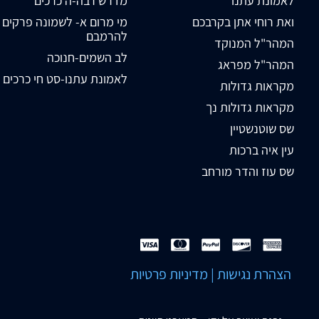
לאמונת עתנו
מדרש רבה-ה כרכים
ואת רוחי אתן בקרבכם
מי מרום א- לשמונה פרקים
להרמבם
המהר"ל המנוקד
לב השמים-חנוכה
המהר"ל מפראג
לאמונת עתנו-סט חי כרכים
מקראות גדולות
מקראות גדולות נך
שס שוטנשטיין
עין איה ברכות
שס עוז והדר מורחב
הצהרת נגישות
|
מדיניות פרטיות