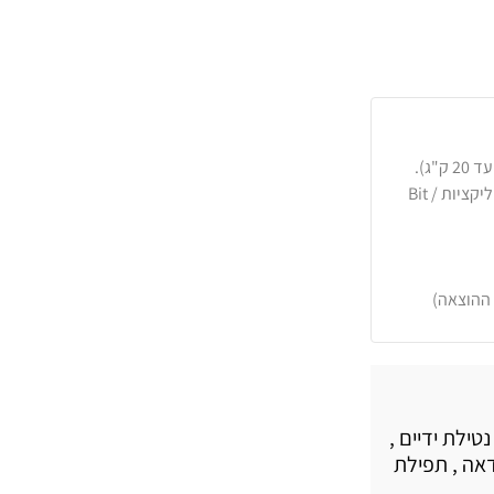
כרטיסי אשראי, PayPal, העברה בנקאית או באפליקציות Bit /
 ההוצאה)
טילת ידיים ,
דאה , תפילת