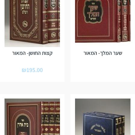
שער המלך- המאור
קצות החושן- המאור
₪
195.00