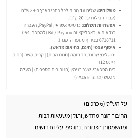
משלוחים:
שליח עד הבית לכל רחבי הארץ ב-39 ש"ח
(עבור חבילות עד 20 ק"ג).
אפשרויות תשלום:
כרטיסי אשראי, PayPal, העברה
בנקאית או באפליקציות Bit / Paybox (למספר 054-
6718711 בצירוף מספר הזמנה).
איסוף עצמי (חינם, בתיאום מראש):
ירושלים: שכונת הר חומה (חנות הבית) | קרית משה (רחוב
ריינס 12)
בית הספארי: שער בנימין (חנות בית הספרים) | מעלה
מכמש (מחסן ההוצאה)
על הש"ס (6 כרכים)
החיבור הוגה מחדש, ותוקן משגיאות רבות
ומהשמטות הצנזורה. נתווספו עליו חידושים