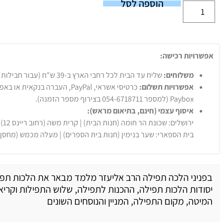
הוספה לסל
אפשרויות רכישה:
משלוחים:
שליח עד הבית לכל רחבי הארץ ב-39 ש"ח (עבור חבילות עד 20 ק"ג).
אפשרויות תשלום:
Paybox (למספר 054-6718711 בצירוף מספר הזמנה).
איסוף עצמי (חינם, בתיאום מראש):
ירושלים: שכונת הר חומה (חנות הבית) | קרית משה (רחוב ריינס 12)
בית הספארי: שער בנימין (חנות בית הספרים) | מעלה מכמש (מחסן
בפניני הלכה תפילה הרב אליעזר מלמד מבאר את הלכות תפי
יסודות הלכות תפילה, ההכנות לתפילה, שלוש התפילות וקר
המיטה, מקום התפילה, המניין והנוסחים השונים