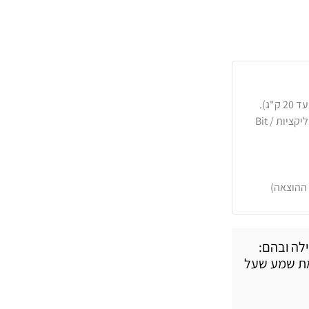
כרטיסי אשראי, PayPal, העברה בנקאית או באפליקציות Bit /
 ההוצאה)
לה ובהם:
יאת שמע שעל