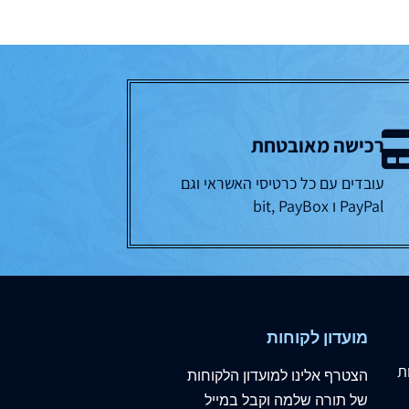
רכישה מאובטחת
עובדים עם כל כרטיסי האשראי וגם
PayPal ו bit, PayBox
מועדון לקוחות
ת
הצטרף
אלינו
למועדון הלקוחות
של תורה שלמה וקבל במייל