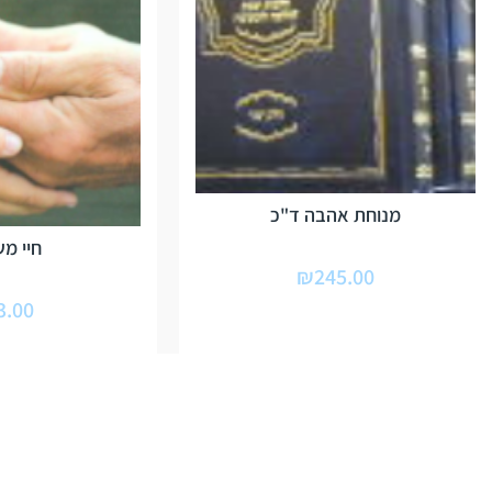
מנוחת אהבה ד"כ
חיי מ
₪
245.00
3.00