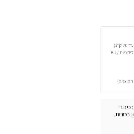
כרטיסי אשראי, PayPal, העברה בנקאית או באפליקציות Bit /
 ההוצאה)
 כיבוד
ן בכורות,