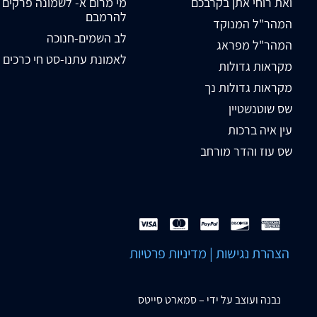
ואת רוחי אתן בקרבכם
מי מרום א- לשמונה פרקים
להרמבם
המהר"ל המנוקד
לב השמים-חנוכה
המהר"ל מפראג
לאמונת עתנו-סט חי כרכים
מקראות גדולות
מקראות גדולות נך
שס שוטנשטיין
עין איה ברכות
שס עוז והדר מורחב
הצהרת נגישות
|
מדיניות פרטיות
נבנה ועוצב על ידי –
סמארט סייטס