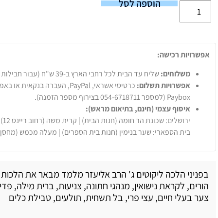
הוספה לסל
אפשרויות רכישה:
משלוחים:
שליח עד הבית לכל רחבי הארץ ב-39 ש"ח (עבור חבילות עד 20 ק"ג).
אפשרויות תשלום:
Paybox (למספר 054-6718711 בצירוף מספר הזמנה).
איסוף עצמי (חינם, בתיאום מראש):
ירושלים: שכונת הר חומה (חנות הבית) | קרית משה (רחוב ריינס 12)
בית הספארי: שער בנימין (חנות בית הספרים) | מעלה מכמש (מחסן
בפניני הלכה ליקוטים ג' הרב אליעזר מלמד מבאר את הלכות :
הורים, לקראת נישואין, מנהגי חתונה, צניעות, ברית מילה, פדיו
צער בעלי חיים, עצי פרי, בל תשחית, תולעים, טבילת כלים