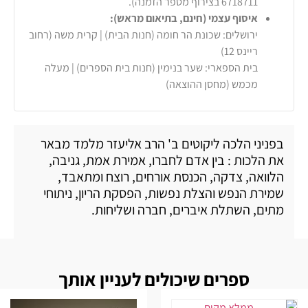
6718711 בצירוף מספר הזמנה).
איסוף עצמי (חינם, בתיאום מראש):
ירושלים: שכונת הר חומה (חנות הבית) | קרית משה (רחוב
ריינס 12)
בית הספארי: שער בנימין (חנות בית הספרים) | מעלה
מכמש (מחסן ההוצאה)
בפניני הלכה ליקוטים ב' הרב אליעזר מלמד מבאר
את הלכות : בין אדם לחברו, אמירת אמת, גניבה,
הלוואה, צדקה, הכנסת אורחים, רוצח ומתאבד,
שמירת הנפש והצלת נפשות, הפסקת הריון, ניתוחי
מתים, השתלת איברים, חברה ושליחות.
ספרים שיכולים לעניין אותך