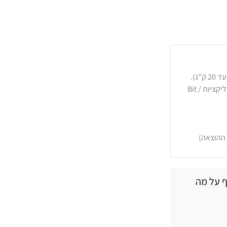
כרטיסי אשראי, PayPal, העברה בנקאית או באפליקציות Bit /
 ההוצאה)
ף על מה