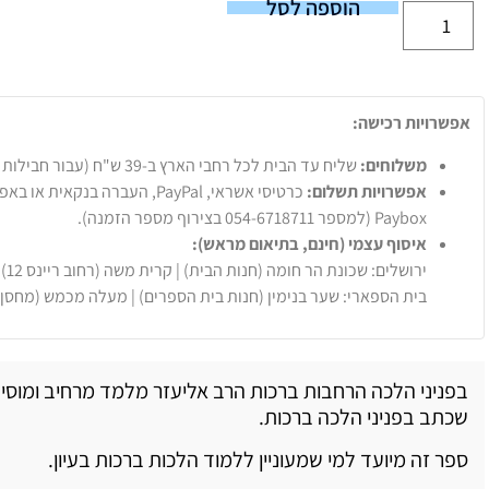
הוספה לסל
אפשרויות רכישה:
משלוחים:
שליח עד הבית לכל רחבי הארץ ב-39 ש"ח (עבור חבילות עד 20 ק"ג).
אפשרויות תשלום:
Paybox (למספר 054-6718711 בצירוף מספר הזמנה).
איסוף עצמי (חינם, בתיאום מראש):
ירושלים: שכונת הר חומה (חנות הבית) | קרית משה (רחוב ריינס 12)
בית הספארי: שער בנימין (חנות בית הספרים) | מעלה מכמש (מחסן
בפניני הלכה הרחבות ברכות הרב אליעזר מלמד מרחיב ומוסי
שכתב בפניני הלכה ברכות.
ספר זה מיועד למי שמעוניין ללמוד הלכות ברכות בעיון.