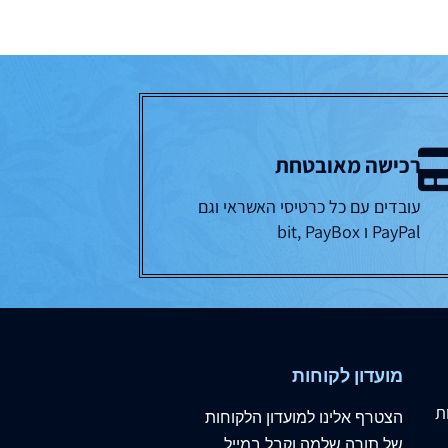
רכישה מאובטחת
עובדים עם כל כרטיסי האשראי וגם
PayPal ו bit, PayBox
מועדון לקוחות
ת
הצטרף
אלינו
למועדון הלקוחות
של תורה שלמה וקבל במייל