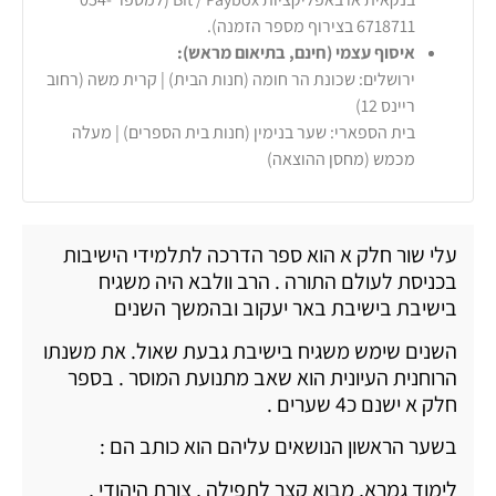
6718711 בצירוף מספר הזמנה).
איסוף עצמי (חינם, בתיאום מראש):
ירושלים: שכונת הר חומה (חנות הבית) | קרית משה (רחוב
ריינס 12)
בית הספארי: שער בנימין (חנות בית הספרים) | מעלה
מכמש (מחסן ההוצאה)
עלי שור חלק א הוא ספר הדרכה לתלמידי הישיבות
בכניסת לעולם התורה . הרב וולבא היה משגיח
בישיבת בישיבת באר יעקוב ובהמשך השנים
השנים שימש משגיח בישיבת גבעת שאול. את משנתו
הרוחנית העיונית הוא שאב מתנועת המוסר . בספר
חלק א ישנם כ4 שערים .
בשער הראשון הנושאים עליהם הוא כותב הם :
לימוד גמרא, מבוא קצר לתפילה , צורת היהודי ,