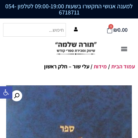
למענה אנושי התקשרו בשעות 09:00-19:00 לטלפון
054-
6718711
0
₪
0.00
עמוד הבית
/
מידות
/ עלי שור – חלק ראשון
פתח סרגל נ