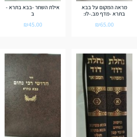
מראה המקום על בבא
אילת השחר -בבא בתרא -
בתרא -מדף מב.-לו:
ב
₪
45.00
₪
65.00