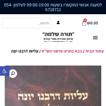
למענה אנושי התקשרו בשעות 09:00-19:00 לטלפון
054-
6718711
0
₪
0.00
עמוד הבית
/
בבא בתרא-פרשני הש"ס
/ עליות דרבנו יונה
פתח סרגל נ