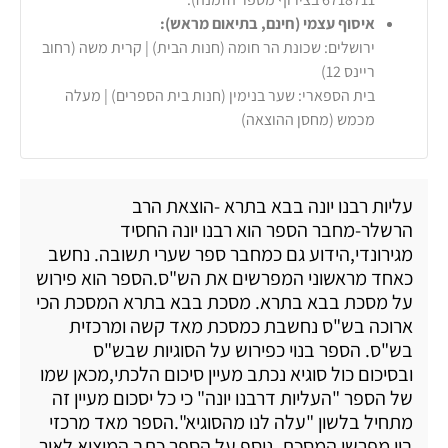
איסוף עצמי (חינם, בתיאום מראש):
ירושלים: שכונת הר חומה (חנות הבית) | קרית משה (רחוב
ריינס 12)
בית הספארי: שער בנימין (חנות בית הספרים) | מעלה
מכמש (מחסן ההוצאה)
עליות רבנו יונה בבא בתרא -הוצאת הרב
הרשלר-מחבר הספר הוא רבנו יונה החסיד
מגירונדי,הידוע גם כמחבר ספר שערי תשובה. נחשב
כאחד מראשוני המפרשים את הש"ס.הספר הוא פירוש
על מסכת בבא בתרא. מסכת בבא בתרא המסכת הכי
ארוכה בש"ס נחשבת כמסכת מאד קשה ומרכזית
בש"ס. הספר בנוי כפירוש על הסוגיות שבש"ס
ובסיכום כול סוגיא נכתב מעיין סיכום הלכתי,מכאן שמו
של הספר "העליות דרבנו יונה" כי כל יסכום מעיין זה
מתחיל בלשון "עלה לנו מהסוגיא".הספר מאד מרכזי
בין מפרשי המסכת. נוסף על הספר כתב המוציא לאור