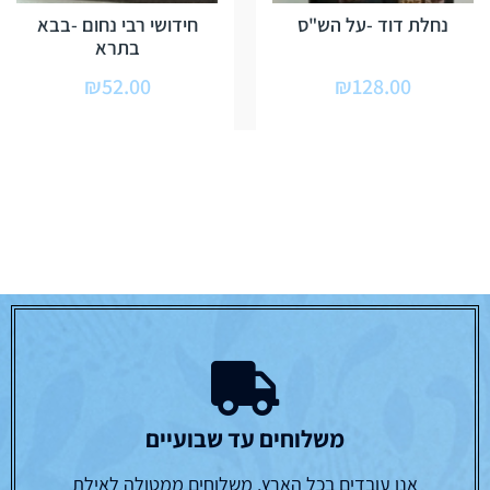
נחלת דוד -על הש"ס
חידושי רבי נחום -בבא
בתרא
₪
52.00
₪
128.00
משלוחים עד שבועיים
אנו עובדים בכל הארץ, משלוחים ממטולה לאילת