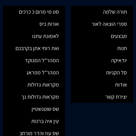
תורה שלמה
סט מי מרום כ כרכים
ספרי הוצאה לאור
אורות כיס
מבצעים
לאמונת עתנו
חנות
ואת רוחי אתן בקרבכם
יודאיקה
המהר"ל המנוקד
סל הקניות
המהר"ל מפראג
אודות
מקראות גדולות
יצירת קשר
מקראות גדולות נך
שס שוטנשטיין
עין איה ברכות
שס עוז והדר מורחב