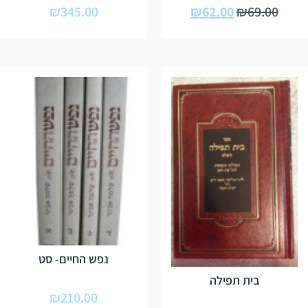
₪
345.00
₪
62.00
₪
69.00
נפש החיים- סט
בית תפילה
₪
210.00