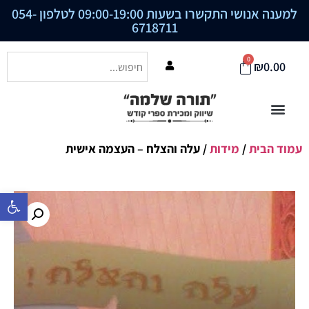
למענה אנושי התקשרו בשעות 09:00-19:00 לטלפון
054-
6718711
0
₪
0.00
עמוד הבית
/
מידות
/ עלה והצלח – העצמה אישית
פתח סרגל נ