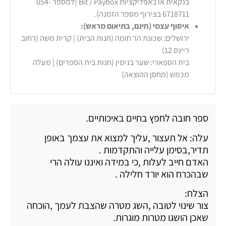
בנקאית או באפליקציות Bit / Paybox (למספר 054-
6718711 בצירוף מספר הזמנה).
איסוף עצמי (חינם, בתיאום מראש):
ירושלים: שכונת הר חומה (חנות הבית) | קרית משה (רחוב
ריינס 12)
בית הספארי: שער בנימין (חנות בית הספרים) | מעלה
מכמש (מחסן ההוצאה)
ספר חובה לחפץ בחיים באיכותיים.
עלה: אל תעצור ,עליך למצוא את עצמך באופן
תדיר,בסימן עלייה והתקדמות .
האדם חייב לעלות ,כי במידה ואיננו עולה הרי
שבהכרח הוא יורד חלילה .
הצלח:
צור שינוי לטובה ,השג מטרה שהצבת לעמך ,הוכחה
שאכן הושגו מטרות מוגרות.