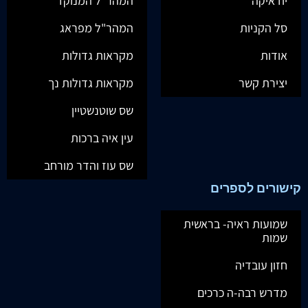
יודאיקה
המהר"ל המנוקד
סל הקניות
המהר"ל מפראג
אודות
מקראות גדולות
יצירת קשר
מקראות גדולות נך
שס שוטנשטיין
עין איה ברכות
שס עוז והדר מורחב
קישורים לספרים
שמועות ראיה- בראשית
שמות
חזון עובדיה
מדרש רבה-ה כרכים