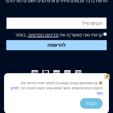
הודעות בדבר מבצעים מיוחדים או עדכונים חשובים לפני כולם!
קראתי ואני מאשר/ת את
מדיניות הפרטיות
, באתר
להרשמה
אנו משתמשים בעוגיות (Cookies) לשיפור חוויית הגלישה שלך
הצהרת נגישות
|
מדיניות פרטיות
ולהצגת תכנים מותאמים. המשך שימוש באתר מהווה הסכמה לכך.
למידע
נוסף
נבנה ועוצב על ידי –
סמארט סייטס
הבנתי