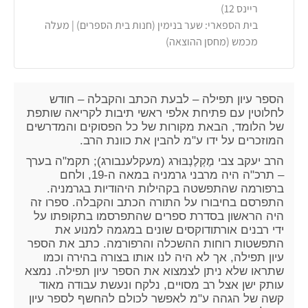
ריינס 12)
בית הספארי: שער בנימין (חנות בית הספרים) | מעלה
מכמש (מחסן ההוצאה)
הספר עיון תפילה – לבעת הכתב והקבלה – חודש
לחלוטין עם פתיחת אלפי ראשי תיבות לקריאה שותפת
של הלומד, הבאת מקורות של כל הפסוקים והמדרשים
המוזכרים על ידו ע"מ להבין את כוונת הרב.
ה
רב
יעקב צבי מֶקְלֶנְבּוּרג
(
מעקלענבורג)
;
תקמ"ה
בערך
–
תרכ"ה
היה מרבני
גרמניה
ב
מאה ה-19
, ולחם
ב
רפורמה
שהתפשטה בקהילות היהודיות בגרמניה.
התפרסם בחיבורו על ה
תורה
הכתב והקבלה
. ספרו זה
היה הראשון בסדרת ספרים שהתפרסמו בתקופתו על
ידי רבנים אורתודוקסים שונים במגמה למנוע את
התפשטות רוחות
ההשכלה
והרפורמה. כתב את הספר
עיון תפילה, אך לא היה לנו אותו בצורה בהירה וכמו
שתראו שלא ניתן לצמצוא את הספר עיון תפילה. נמצא
עותק ישן אצל רב מסויים, נלקח ונעשת עבודה מאוד
קשה של הגהה ע"מ לאפשר לכולם להחשף לספר עיון