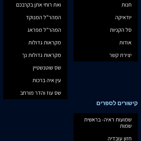
חנות
ואת רוחי אתן בקרבכם
יודאיקה
המהר"ל המנוקד
סל הקניות
המהר"ל מפראג
אודות
מקראות גדולות
יצירת קשר
מקראות גדולות נך
שס שוטנשטיין
עין איה ברכות
שס עוז והדר מורחב
קישורים לספרים
שמועות ראיה- בראשית
שמות
חזון עובדיה