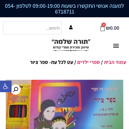
למענה אנושי התקשרו בשעות 09:00-19:00 לטלפון
054-
6718711
0
₪
0.00
עמוד הבית
/
ספרי ילדים
/ עט לכל עת- ספר ציור
פתח סרגל נ