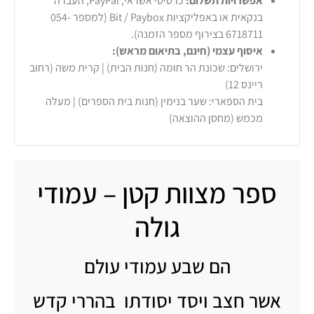
אפשרויות תשלום:
כרטיסי אשראי, PayPal, העברה
בנקאית או באפליקציות Bit / Paybox (למספר 054-
6718711 בצירוף מספר הזמנה).
איסוף עצמי (חינם, בתיאום מראש):
ירושלים: שכונת הר חומה (חנות הבית) | קרית משה (רחוב
ריינס 12)
בית הספארי: שער בנימין (חנות בית הספרים) | מעלה
מכמש (מחסן ההוצאה)
ספר מצוות קטן – עמודי
גולה
הם שבע עמודי עולם
אשר חצב ויסד יסודתו בהררי קדש