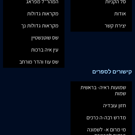
סל הקניות
המהר"ל מפראג
אודות
מקראות גדולות
יצירת קשר
מקראות גדולות נך
שס שוטנשטיין
עין איה ברכות
שס עוז והדר מורחב
קישורים לספרים
שמועות ראיה- בראשית
שמות
חזון עובדיה
מדרש רבה-ה כרכים
מי מרום א- לשמונה