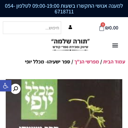
למענה אנושי התקשרו בשעות 09:00-19:00 לטלפון
054-
6718711
0
₪
0.00
עמוד הבית
/
מפרשי הנ"ך
/ ספר ישעיהו- מכלל יופי
פתח סרגל נ