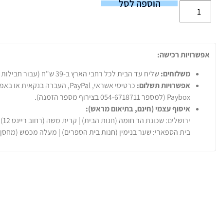
הוספה לסל
אפשרויות רכישה:
משלוחים:
שליח עד הבית לכל רחבי הארץ ב-39 ש"ח (עבור חבילות עד 20 ק"ג).
אפשרויות תשלום:
Paybox (למספר 054-6718711 בצירוף מספר הזמנה).
איסוף עצמי (חינם, בתיאום מראש):
ירושלים: שכונת הר חומה (חנות הבית) | קרית משה (רחוב ריינס 12)
בית הספארי: שער בנימין (חנות בית הספרים) | מעלה מכמש (מחסן