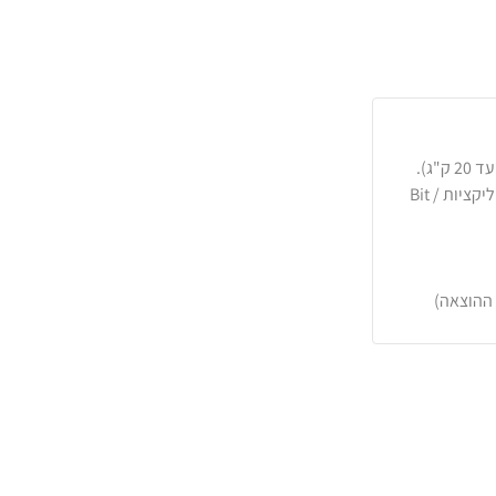
כרטיסי אשראי, PayPal, העברה בנקאית או באפליקציות Bit /
 ההוצאה)