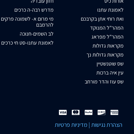
אורות כיס
חזון עובדיה
לאמונת עתנו
מדרש רבה-ה כרכים
ואת רוחי אתן בקרבכם
מי מרום א- לשמונה פרקים
להרמבם
המהר"ל המנוקד
לב השמים-חנוכה
המהר"ל מפראג
לאמונת עתנו-סט חי כרכים
מקראות גדולות
מקראות גדולות נך
שס שוטנשטיין
עין איה ברכות
שס עוז והדר מורחב
הצהרת נגישות
|
מדיניות פרטיות