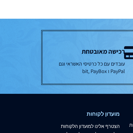
רכישה מאובטחת
עובדים עם כל כרטיסי האשראי וגם
PayPal ו bit, PayBox
מועדון לקוחות
ת
הצטרף
אלינו
למועדון הלקוחות