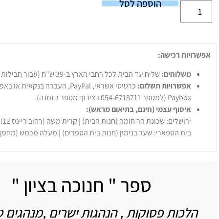
הוספה לסל
אפשרויות רכישה:
משלוחים:
שליח עד הבית לכל רחבי הארץ ב-39 ש"ח (עבור חבילות עד 20 ק"ג).
אפשרויות תשלום:
Paybox (למספר 054-6718711 בצירוף מספר הזמנה).
איסוף עצמי (חינם, בתיאום מראש):
ירושלים: שכונת הר חומה (חנות הבית) | קרית משה (רחוב ריינס 12)
בית הספארי: שער בנימין (חנות בית הספרים) | מעלה מכמש (מחסן
ספר " חנוכה בציון "
הלכות פסוקות , הנהגות ישרים ,מנהגים 