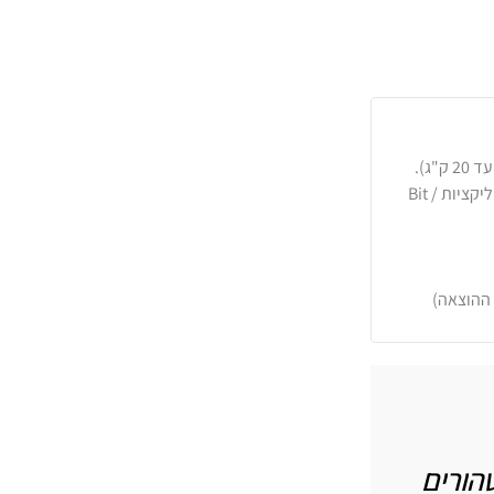
כרטיסי אשראי, PayPal, העברה בנקאית או באפליקציות Bit /
 ההוצאה)
טהורים