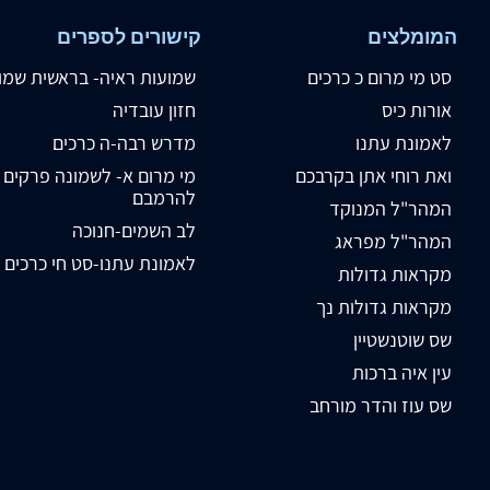
המומלצים
קישורים לספרים
סט מי מרום כ כרכים
שמועות ראיה- בראשית שמו
אורות כיס
חזון עובדיה
לאמונת עתנו
מדרש רבה-ה כרכים
ואת רוחי אתן בקרבכם
מי מרום א- לשמונה פרקים
להרמבם
המהר"ל המנוקד
לב השמים-חנוכה
המהר"ל מפראג
לאמונת עתנו-סט חי כרכים
מקראות גדולות
מקראות גדולות נך
שס שוטנשטיין
עין איה ברכות
שס עוז והדר מורחב