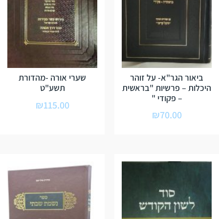
ביאור הגר"א- על זוהר
שערי אורה -מהדורת
היכלות – פרשיות "בראשית
תשע"ט
– פקודי "
₪
115.00
₪
70.00