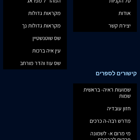
סל הקניות
המהר"ל מפראג
אודות
מקראות גדולות
יצירת קשר
מקראות גדולות נך
שס שוטנשטיין
עין איה ברכות
שס עוז והדר מורחב
קישורים לספרים
שמועות ראיה- בראשית
שמות
חזון עובדיה
מדרש רבה-ה כרכים
מי מרום א- לשמונה
פרקים להרמבם