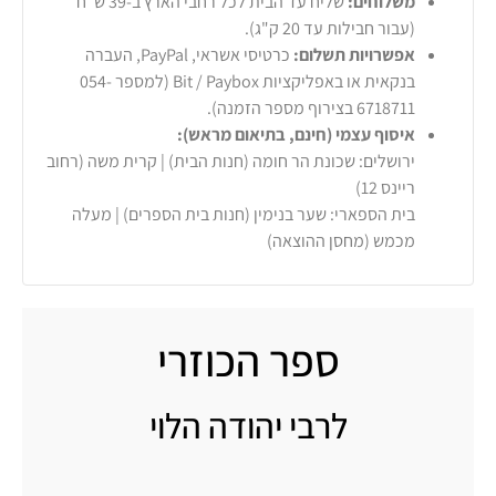
משלוחים:
שליח עד הבית לכל רחבי הארץ ב-39 ש"ח
(עבור חבילות עד 20 ק"ג).
אפשרויות תשלום:
כרטיסי אשראי, PayPal, העברה
בנקאית או באפליקציות Bit / Paybox (למספר 054-
6718711 בצירוף מספר הזמנה).
איסוף עצמי (חינם, בתיאום מראש):
ירושלים: שכונת הר חומה (חנות הבית) | קרית משה (רחוב
ריינס 12)
בית הספארי: שער בנימין (חנות בית הספרים) | מעלה
מכמש (מחסן ההוצאה)
ספר הכוזרי
לרבי יהודה הלוי