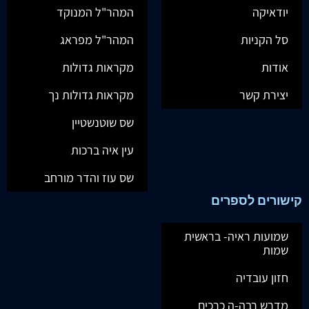
יודאיקה
המהר"ל המנוקד
סל הקניות
המהר"ל מפראג
אודות
מקראות גדולות
יצירת קשר
מקראות גדולות נך
שס שוטנשטיין
עין איה ברכות
שס עוז והדר מורחב
קישורים לספרים
שמועות ראיה- בראשית
שמות
חזון עובדיה
מדרש רבה-ה כרכים