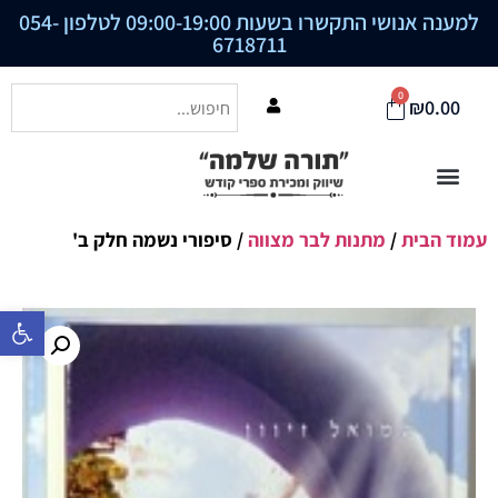
למענה אנושי התקשרו בשעות 09:00-19:00 לטלפון
054-
6718711
0
₪
0.00
עמוד הבית
/
מתנות לבר מצווה
/ סיפורי נשמה חלק ב'
פתח סרגל נ