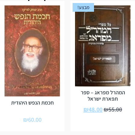
מבצע!
המהרל מפראג – ספר
תפארת ישראל
חכמת הנפש היהודית
₪
48.00
₪
55.00
₪
60.00