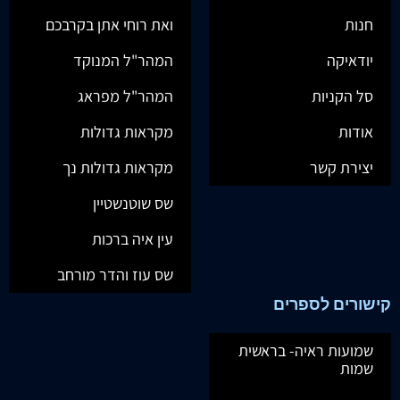
חנות
ואת רוחי אתן בקרבכם
יודאיקה
המהר"ל המנוקד
סל הקניות
המהר"ל מפראג
אודות
מקראות גדולות
יצירת קשר
מקראות גדולות נך
שס שוטנשטיין
עין איה ברכות
שס עוז והדר מורחב
קישורים לספרים
שמועות ראיה- בראשית
שמות