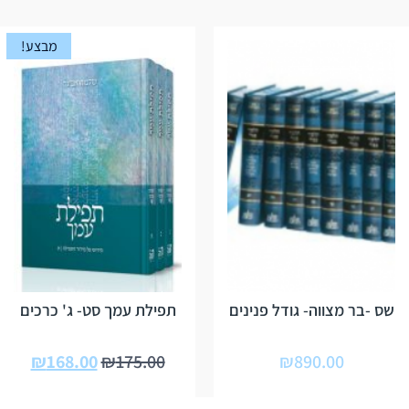
מבצע!
שס -בר מצווה- גודל פנינים
תפילת עמך סט- ג' כרכים
₪
168.00
₪
175.00
₪
890.00