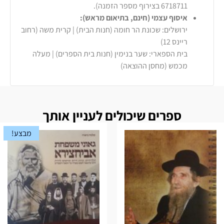
6718711 בצירוף מספר הזמנה).
איסוף עצמי (חינם, בתיאום מראש):
ירושלים: שכונת הר חומה (חנות הבית) | קרית משה (רחוב
ריינס 12)
בית הספארי: שער בנימין (חנות בית הספרים) | מעלה
מכמש (מחסן ההוצאה)
ספרים שיכולים לעניין אותך
מבצע!